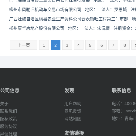
巴马瑶族自治县工业品日杂公司综合批发部 地区： 法人：李桂珍
柳州市风驰旧机动车交易市场有限公司 地区： 法人：罗思城 注册资
广西壮族自治区横县农业生产资料公司云表镇旺庄村第三门市部 地
柳州康华房地产股份有限公司 地区： 法人：宋沅憬 注册资金：146
上一页
1
2
3
4
5
6
7
8
公司信息
发现
联系信息
电话：400 80
关于
用户帮助
邮箱：
serv
联系我们
意见反馈
地址：青岛市
隐私政策
网站地图
服务协议
友情链接
异议处理